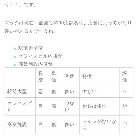
う！！
」です。
マックは現在、全国に3000店舗あり、店舗によってかなり
違いがあるんですよね。
駅前大型店
オフィスビル内店舗
商業施設内店舗
客
単
評
客数
特徴
層
価
価
駅前大型
悪
低
多い
忙しい
△
オフィスビ
少な
良
高
お昼は多忙
◎
ル
い
トイレがないか
商業施設
良
低
多い
〇
も