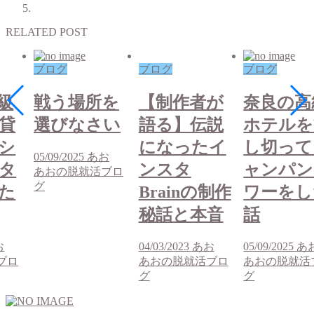
RELATED POST
ブログ
ブログ
ブログ
級
戦う場所を
【制作者が
奈良の高
貸
選びなさい
語る】伝説
ホテルを
シ
になったイ
し切って
05/09/2025
あお
タ
ンスタ
ャンパン
あおの脱就活ブロ
グ
た
Brainの制作
ワーをし
秘話と本音
話
お
04/03/2023
あお
05/09/2025
あ
ブロ
あおの脱就活ブロ
あおの脱就活
グ
グ