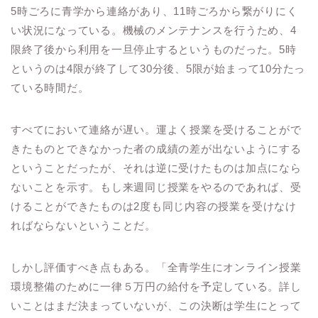
5時ごろに青学から連絡があり、11時ごろから繋がりにく
い状況になっている。機械のメンテナンスを行うため、4
限終了後から利用を一旦停止するというものだった。5時
というのは4限が終了して
30
分後、
5
限が始まって
10
分たっ
ている時間だ。
すべてにおいて連絡が遅い。運よく授業を受けることがで
きたものとできなかった者の成績の差が出ないようにする
ということだったが、それは逆に受けたものは加点になら
ないことを示す。もし来週同じ授業をやるのであれば、受
けることができたものは
2
度も同じ内容の授業を受けなけ
ればならないということだ。
しかし評価すべき点もある。「全青学生にオンライン授業
環境整備のために一律５万円の給付を予定している。詳し
いことはまだ決まっていないが、この決断は学生にとって