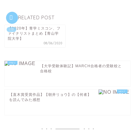
RELATED POST
【2020年】青学ミスコン、フ
大学
ァイナリストまとめ【青山学
院大学】
08/06/2020
【大学受験体験記】MARCH合格者の受験校と
合格校
【直木賞受賞作品】【朝井リョウ】の【何者】
を読んでみた感想