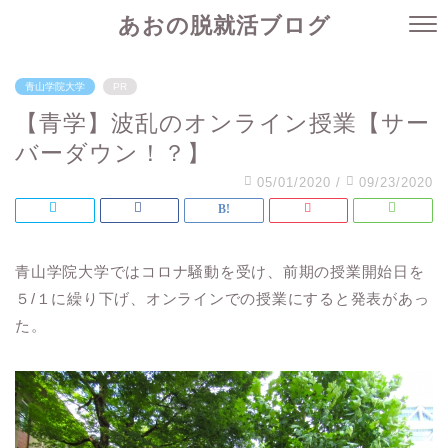
あおの脱就活ブログ
青山学院大学
PR
【青学】波乱のオンライン授業【サー
バーダウン！？】
05/01/2020
/
09/23/2020
青山学院大学ではコロナ騒動を受け、前期の授業開始日を
５
/
１に繰り下げ、オンラインでの授業にすると発表があっ
た。