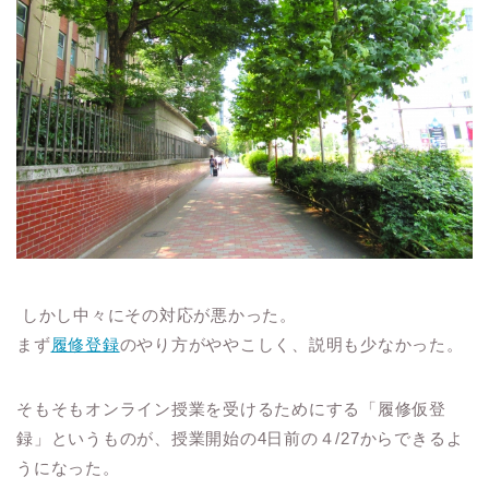
しかし中々にその対応が悪かった。
まず
履修登録
のやり方がややこしく、説明も少なかった。
そもそもオンライン授業を受けるためにする「履修仮登
録」というものが、授業開始の
4
日前の４
/27
からできるよ
うになった。