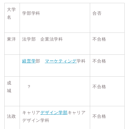
大学
学部学科
合否
名
東洋
法学部 企業法学科
不合格
経営学
部
マーケティング
学科
不合格
成
？
不合格
城
キャリア
デザイン学部
キャリア
法政
不合格
デザイン学科