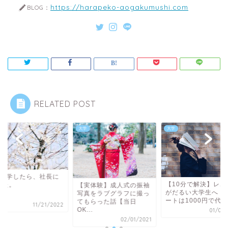
https://harapeko-aogakumushi.com
BLOG：
RELATED POST
大学
大学
年休学したら、社長に
【10分で解決】レポ
れた。
【実体験】成人式の振袖
がだるい大学生へ！
写真をラブグラフに撮っ
ートは1000円で代...
てもらった話【当日
11/21/2022
OK...
01/04/
02/01/2021