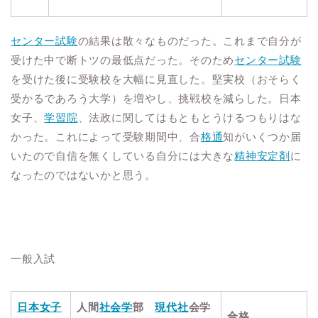
センター試験
の結果は散々なものだった。これまで自分が
受けた中で断トツの最低点だった。そのため
センター試験
を受けた後に受験校を大幅に見直した。堅実校（おそらく
受かるであろう大学）を増やし、挑戦校を減らした。日本
女子、
学習院
、法政に関してはもともとうけるつもりはな
かった。これによって受験期間中、合
格通
知がいくつか届
いたので自信を無くしている自分には大きな
精神安定剤
に
なったのではないかと思う。
一般入試
日本女子
人間
社会学
部
現代社
会学
合格