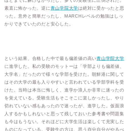
ほどまでに解けなかったし、多くの受験生に圧倒された。
素直に怖かった。逆に
青山学院大学
は絶対に受かったと思
った。意外と簡単だったし、MARCHレベルの勉強はしっ
かりできていたのだと安心した。
という結果、合格した中で最も偏差値の高い
青山学院大学
に進学した。私の受験のモットーは「学部よりも偏差値、
大学名」だったので様々な学部を受けた。朝鮮港に関して
はその大学の最も入りやすいと言われている学部学科を受
けた。当時は本当に悔しく、進学か浪人か非常に迷ったの
を覚えている。受験生活もそこそこに楽しかったし、やり
切れていない感もあったので迷ったが、進学した。仮面浪
人するかもしれないと思って残しておいた参考書や問題集
も今はもうない。それほどに大学生活は楽しくて充実した
ものになっている。受験生の方は、思う存分自分がやるべ