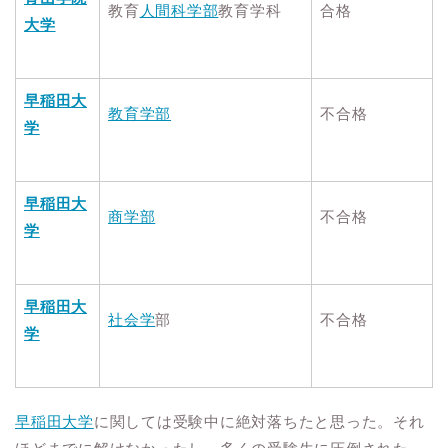
教育
人間科学部
教育学科
合格
大学
早稲田大
教育学部
不合格
学
早稲田大
商学部
不合格
学
早稲田大
社会学
部
不合格
学
早稲田大学
に関しては受験中に絶対落ちたと思った。それ