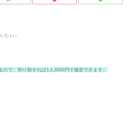
らいたい」
！
るので、
割り勘すれば1人2000円
で撮影できます。