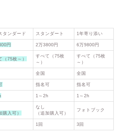
スタンダード
スタンダート
1年寄り添い
800円
2万3800円
6万9800円
すべて（75枚
すべて（75枚
て（75枚～）
～）
～）
全国
全国
可
指名可
指名可
h
1～2h
1～2h
なし
フォトブック
加購入可）
（追加購入可）
1回
3回