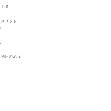
くれる
デメリット
要
る
】利用の流れ