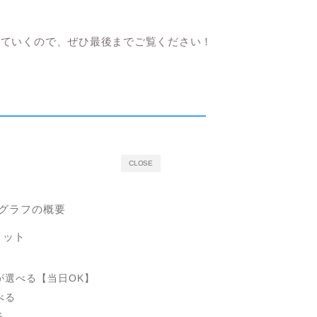
していくので、ぜひ最後までご覧ください！
CLOSE
ブグラフの概要
リット
所が選べる【当日OK】
べる
る