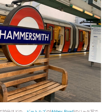
で20分ほどの、
ビートルズ
の[
Abbey Road
]のジャケ写で