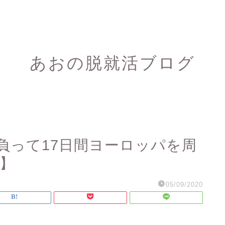
あおの脱就活ブログ
負って17日間ヨーロッパを周
①】
05/09/2020