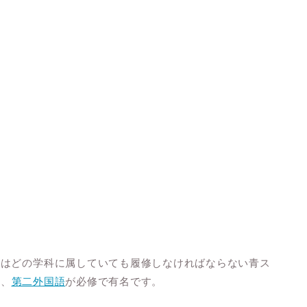
ではどの学科に属していても履修しなければならない青ス
論、
第二外国語
が必修で有名です。