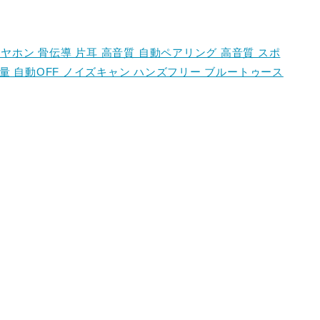
ooth イヤホン 骨伝導 片耳 高音質 自動ペアリング 高音質 スポ
軽量 自動OFF ノイズキャン ハンズフリー ブルートゥース