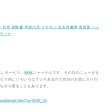
ヤホン 片耳 超軽量 耳掛け式 イヤホン 左右耳兼用 高音質 ハン
ブラック
逃しサービス、
NHK
ジャーナルです。その日のニューがま
ービス内にいろいろなラジオあるので自分のお気に入りの
きながら寝ることもあります。
mand/detail.html?p=0045_01