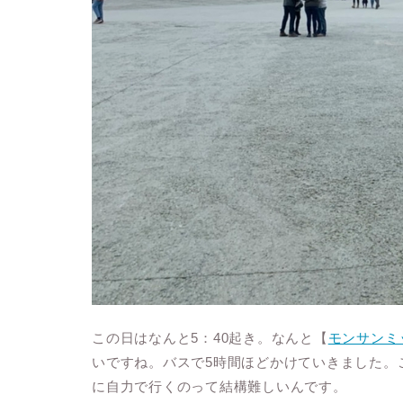
この日はなんと
5
：
40
起き。なんと【
モンサンミ
いですね。バスで
5
時間ほどかけていきました。
に自力で行くのって結構難しいんです。