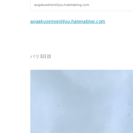
aogakuseinonitijou.hatenablog.com
パリ
3
日目