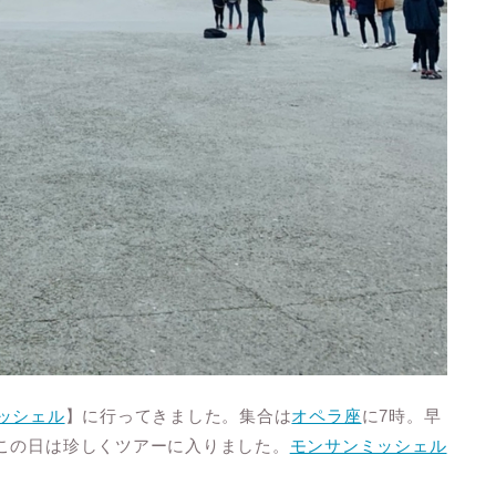
ッシェル
】に行ってきました。集合は
オペラ座
に
7
時。早
この日は珍しくツアーに入りました。
モンサンミッシェル