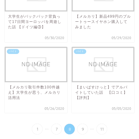
大学生がバックパック背負っ
【メルカリ】新品499円のブル
て17日間ヨーロッパを周遊し
ートゥースイヤホン購入して
た話 【ドイツ編③】
みました
05/30/2020
05/29/2020
バイト
バイト
【メルカリ取引件数100件越
【まいばすけっと】でアルバ
え】大学生が思う、メルカリ
イトしていた話 【口コミ】
活用法
【評判】
05/26/2020
05/05/2020
...
...
1
7
8
9
11