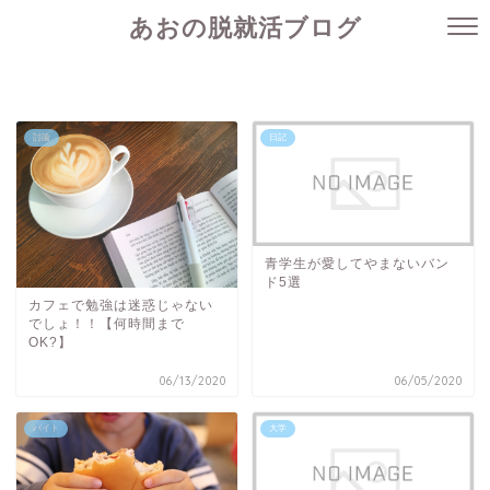
あおの脱就活ブログ
討論
日記
青学生が愛してやまないバン
ド5選
カフェで勉強は迷惑じゃない
でしょ！！【何時間まで
OK?】
06/13/2020
06/05/2020
バイト
大学